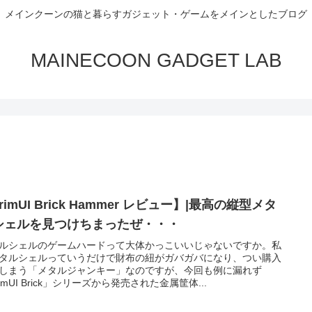
メインクーンの猫と暮らすガジェット・ゲームをメインとしたブログ
MAINECOON GADGET LAB
rimUI Brick Hammer レビュー】|最高の縦型メタ
シェルを見つけちまったぜ・・・
ルシェルのゲームハードって大体かっこいいじゃないですか。私
タルシェルっていうだけで財布の紐がガバガバになり、つい購入
しまう「メタルジャンキー」なのですが、今回も例に漏れず
rimUI Brick」シリーズから発売された金属筐体...