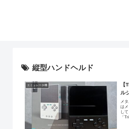
縦型ハンドヘルド
【T
エミュレータ機
ル
メタ
はメ
して
「T